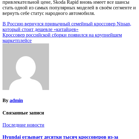
привлекательной цене, Skoda Rapid вновь имеет все шансы
стать одной из самых популярных моделей в своём сегменте и
вернуть себе статус народного автомобиля.
Навигация
В Россию вернулся привычный семейный кроссовер Nissan,
который стоит дешевле «китайцев»
по
Кроссовер российской сборки появился на крупнейшем
записям
маркетплейсе
By
admin
Связанные записи
Последние новости
Hyundai отзывает десятки тысяч кроссоверов из-за