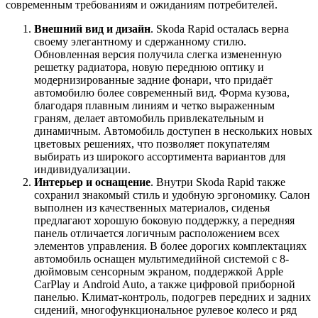
современным требованиям и ожиданиям потребителей.
Внешний вид и дизайн
. Skoda Rapid осталась верна
своему элегантному и сдержанному стилю.
Обновленная версия получила слегка измененную
решетку радиатора, новую переднюю оптику и
модернизированные задние фонари, что придаёт
автомобилю более современный вид. Форма кузова,
благодаря плавным линиям и четко выраженным
граням, делает автомобиль привлекательным и
динамичным. Автомобиль доступен в нескольких новых
цветовых решениях, что позволяет покупателям
выбирать из широкого ассортимента вариантов для
индивидуализации.
Интерьер и оснащение
. Внутри Skoda Rapid также
сохранил знакомый стиль и удобную эргономику. Салон
выполнен из качественных материалов, сиденья
предлагают хорошую боковую поддержку, а передняя
панель отличается логичным расположением всех
элементов управления. В более дорогих комплектациях
автомобиль оснащен мультимедийной системой с 8-
дюймовым сенсорным экраном, поддержкой Apple
CarPlay и Android Auto, а также цифровой приборной
панелью. Климат-контроль, подогрев передних и задних
сидений, многофункциональное рулевое колесо и ряд